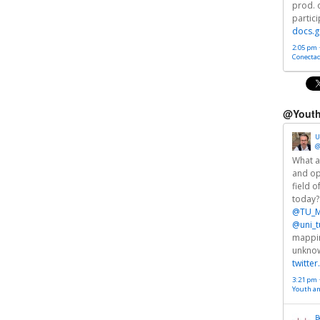
prod. 
partici
docs.g
2:05 pm ·
Conectad
@Youth
U
@
What a
and op
field o
today?
@TU_M
@uni_t
mappin
unkno
twitte
3:21 pm ·
Youth a
B