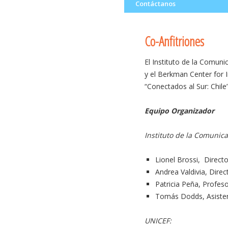
al
Contáctanos
contenido
Co-Anfitriones
El Instituto de la Comun
y el Berkman Center for I
“Conectados al Sur: Chile”
Equipo Organizador
Instituto de la Comunic
Lionel Brossi, Direc
Andrea Valdivia, Direc
Patricia Peña, Profes
Tomás Dodds, Asisten
UNICEF: