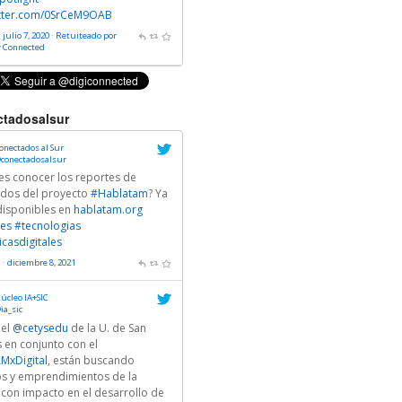
itter.com/0SrCeM9OAB
 julio 7, 2020
·
Retuiteado por
y Connected
tadosalsur
onectados al Sur
conectadosalsur
es conocer los reportes de
ados del proyecto
#Hablatam
? Ya
disponibles en
hablatam.org
es
#tecnologias
icasdigitales
 · diciembre 8, 2021
úcleo IA+SIC
ia_sic
 el
@cetysedu
de la U. de San
 en conjunto con el
MxDigital
, están buscando
ps y emprendimientos de la
 con impacto en el desarrollo de