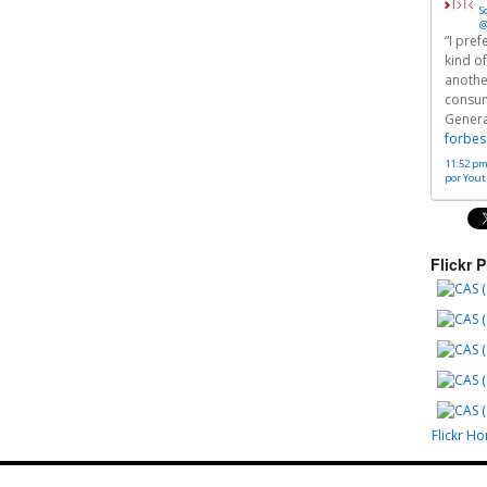
S
@
“I pre
kind of
anothe
consu
Generat
forbes
11:52 pm
por You
Flickr 
Flickr H