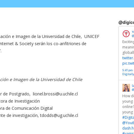
@digic
Y
icación e Imagen de la Universidad de Chile, UNICEF
@
Exciti
nternet & Society serán los co-anfitriones de
meanin
.
global
twitte
pic.tw
5:41 pm ·
Digitall
ación e Imagen de la Universidad de Chile
S
@
tor de Postgrado,
lionel.brossi@u.uchile.cl
How do
tora de Investigación
young 
online
ora de Comunicación Digital
young 
te de investigación,
tdodds@ug.uchile.cl
#Digit
@Yout
dash.h
#yamsp