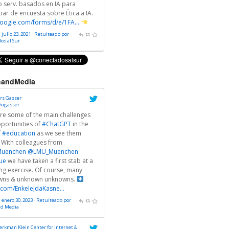
o serv. basados en IA para
par de encuesta sobre Ética a IA.
oogle.com/forms/d/e/1FA…
 julio 23, 2021
·
Retuiteado por
os al Sur
andMedia
rs Gasser
ugasser
re some of the main challenges
portunities of
#ChatGPT
in the
f
#education
as we see them
 With colleagues from
uenchen
@LMU_Muenchen
ue
we have taken a first stab at a
g exercise. Of course, many
wns & unknown unknowns.
r.com/EnkelejdaKasne…
 enero 30, 2023
·
Retuiteado por
nd Media
erkman Klein Center for Internet &