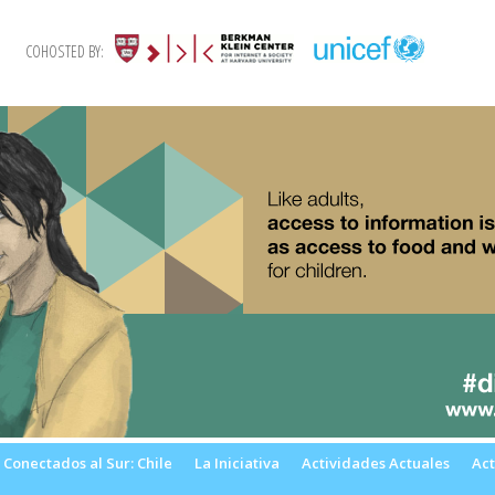
COHOSTED BY:
Conectados al Sur: Chile
La Iniciativa
Actividades Actuales
Act