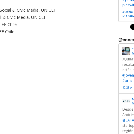
pic.tw
 Social & Civic Media, UNICEF
4:30 pm ·
Digitall
l & Civic Media, UNICEF
CEF Chile
EF Chile
@conec
C
@
¿Quier
result
están 
#joven
#pract
10:28 pm
N
@
Desde
Andrés
@LATA
startu
región