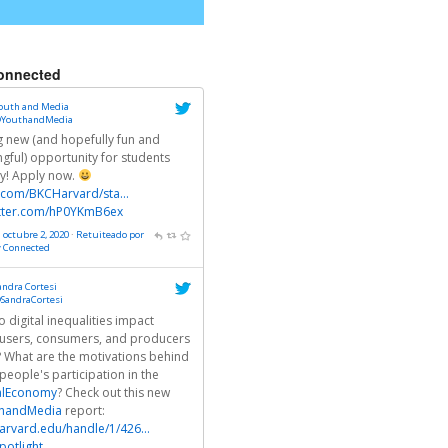
onnected
outh and Media
YouthandMedia
ng new (and hopefully fun and
gful) opportunity for students
ly! Apply now.
r.com/BKCHarvard/sta…
itter.com/hP0YKmB6ex
 octubre 2, 2020
·
Retuiteado por
y Connected
andra Cortesi
SandraCortesi
 digital inequalities impact
users, consumers, and producers
? What are the motivations behind
people's participation in the
alEconomy
? Check out this new
handMedia
report:
arvard.edu/handle/1/426…
otlight