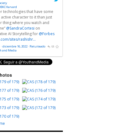
ociety
BKCHarvard
fer technologies that have some
 active character to it than just
r thing where you watch and
me”
@SandraCortesi
on
ive AI Storytelling for
@Forbes
.com/sites/rashishr…
 · diciembre 16, 2022
·
Retuiteado
th and Media
Photos
ome