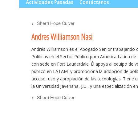
al
Actividades Pasadas
Contáctanos
contenido
←
Sherri Hope Culver
Andres Williamson Nasi
Andrés Williamson es el Abogado Senior trabajando 
Políticas en el Sector Público para América Latina de
con sede en Fort Lauderdale. Él apoya al equipo de v
público en LATAM y promociona la adopción de polít
acceso, uso y apropiación de las tecnologías. Tiene 
la Universidad Javeriana, J.D., y una especialización e
Universidad de los Andes, ambos en Bogotá, Colombi
←
Sherri Hope Culver
actual, se desempeñó como líder de asuntos legales 
Microsoft Colombia por más de 5 años y antes de uni
socio de la oficina de Bogotá de Baker & McKenzie, 
abogacía durante 19 años.