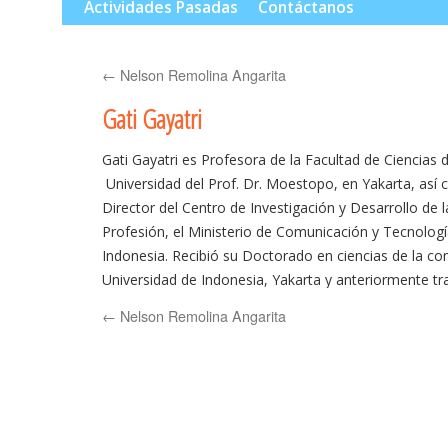
al
Actividades Pasadas
Contáctanos
contenido
←
Nelson Remolina Angarita
Gati Gayatri
Gati Gayatri es Profesora de la Facultad de Ciencias 
Universidad del Prof. Dr. Moestopo, en Yakarta, así
Director del Centro de Investigación y Desarrollo de l
Profesión, el Ministerio de Comunicación y Tecnologí
Indonesia. Recibió su Doctorado en ciencias de la co
Universidad de Indonesia, Yakarta y anteriormente t
la MultiMedia Training Centre / Colegio, de Yogyakart
←
Nelson Remolina Angarita
el campo de los estudios de comunicación y de los 
y ha publicado ampliamente en Indonesia.