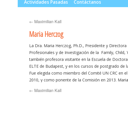
al
Actividades Pasadas
Contáctanos
contenido
←
Maximilian Kall
Maria Herczog
La Dra. Maria Herczog, Ph.D., Presidente y Director
Profesionales y de Investigación de la Family, Child,
también profesora visitante en la Escuela de Doctora
ELTE de Budapest, y en los cursos de postgrado de l
Fue elegida como miembro del Comité UN CRC en el 
2010, y como ponente de la Comisión en 2013. Mari
haciendo investigaciones sobre el bienestar infantil, 
←
Maximilian Kall
sobre los derechos del niño y los asuntos relacionado
últimos 30 años. Es autora de varios libros, capítulos 
revistas, y oradora en diferentes congresos nacionale