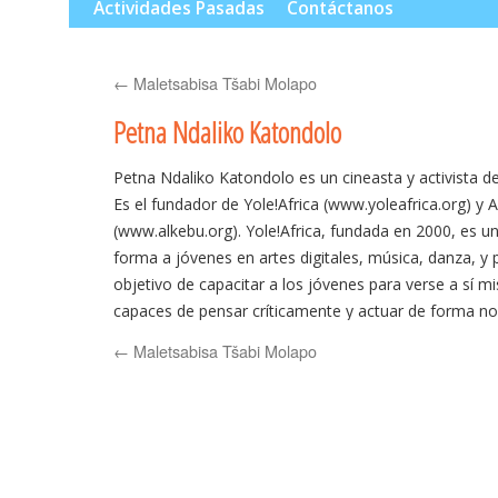
al
Actividades Pasadas
Contáctanos
contenido
←
Maletsabisa Tšabi Molapo
Petna Ndaliko Katondolo
Petna Ndaliko Katondolo es un cineasta y activista d
Es el fundador de Yole!Africa (www.yoleafrica.org) y 
(www.alkebu.org). Yole!Africa, fundada en 2000, es un
forma a jóvenes en artes digitales, música, danza, y
objetivo de capacitar a los jóvenes para verse a sí
capaces de pensar críticamente y actuar de forma no
a sus propias realidades. Yole!Africa forma actualmen
←
Maletsabisa Tšabi Molapo
año. Como cineasta, el estilo cinematográfico de Pe
imagen, y la crítica social con la innovación digital pa
estructuras narrativas tradicionales. Sus películas bor
ficción y la realidad y provocan la reflexión sobre la r
africana. Como activista, Petna ha sido orador princi
donde se ha referido a las implicaciones de la juventu