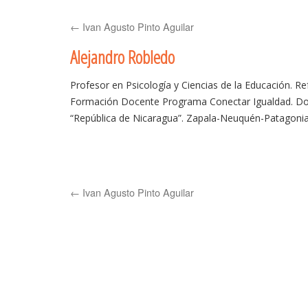
to
←
Ivan Agusto Pinto Aguilar
content
Alejandro Robledo
Profesor en Psicología y Ciencias de la Educación. Re
Formación Docente Programa Conectar Igualdad. Do
“República de Nicaragua”. Zapala-Neuquén-Patagonia
←
Ivan Agusto Pinto Aguilar