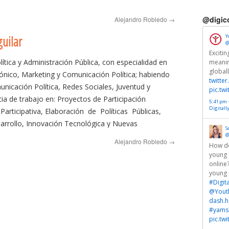
@digic
Alejandro Robledo
→
guilar
Y
@
Exciti
lítica y Administración Pública, con especialidad en
meanin
global
rónico, Marketing y Comunicación Política; habiendo
twitte
nicación Política, Redes Sociales, Juventud y
pic.tw
ia de trabajo en: Proyectos de Participación
5:41 pm ·
Digitall
Participativa, Elaboración de Políticas Públicas,
arrollo, Innovación Tecnológica y Nuevas
S
ón y Comunicación (TIC). Consultor independiente.
@
Alejandro Robledo
→
How do
young 
online
young 
#Digit
@Yout
dash.h
#yamsp
pic.tw