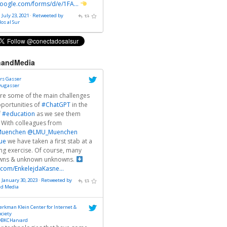
oogle.com/forms/d/e/1FA…
 July 23, 2021
·
Retweeted by
os al Sur
andMedia
rs Gasser
ugasser
re some of the main challenges
portunities of
#ChatGPT
in the
f
#education
as we see them
 With colleagues from
uenchen
@LMU_Muenchen
ue
we have taken a first stab at a
g exercise. Of course, many
wns & unknown unknowns.
r.com/EnkelejdaKasne…
· January 30, 2023
·
Retweeted by
nd Media
erkman Klein Center for Internet &
ociety
BKCHarvard