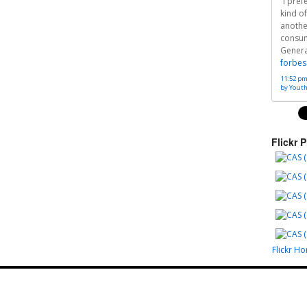
“I pre
kind of
anothe
consu
Generat
forbes
11:52 pm
by Yout
Flickr 
Flickr H