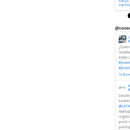
4:30 pm ·
Digitall
@conec
C
@
¿Quier
result
están 
#joven
#pract
10:28 pm
N
@
Desde
Andrés
@LATA
startu
región
prod. 
partici