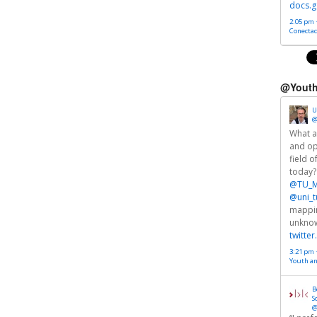
docs.g
2:05 pm ·
Conectad
@Youth
U
@
What a
and op
field o
today?
@TU_M
@uni_t
mappin
unkno
twitte
3:21 pm 
Youth a
B
S
@