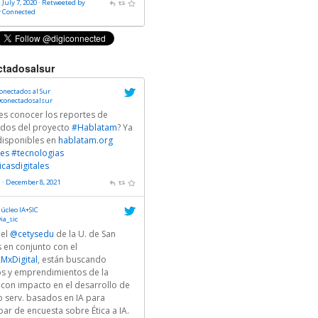
 July 7, 2020
·
Retweeted by
y Connected
tadosalsur
onectados al Sur
conectadosalsur
es conocer los reportes de
ados del proyecto
#Hablatam
? Ya
disponibles en
hablatam.org
es
#tecnologias
icasdigitales
 · December 8, 2021
úcleo IA+SIC
ia_sic
 el
@cetysedu
de la U. de San
 en conjunto con el
MxDigital
, están buscando
ps y emprendimientos de la
 con impacto en el desarrollo de
o serv. basados en IA para
par de encuesta sobre Ética a IA.