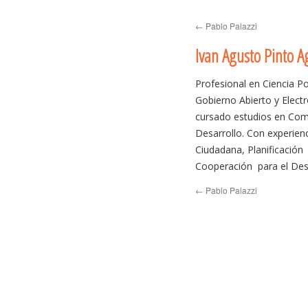
to
←
Pablo Palazzi
content
Ivan Agusto Pinto A
Profesional en Ciencia Po
Gobierno Abierto y Elect
cursado estudios en Comu
Desarrollo. Con experienc
Ciudadana, Planificación 
Cooperación para el Des
Tecnologías de Informaci
←
Pablo Palazzi