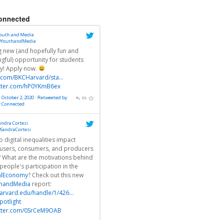
onnected
outh and Media
YouthandMedia
ng new (and hopefully fun and
gful) opportunity for students
ly! Apply now.
r.com/BKCHarvard/sta…
itter.com/hP0YKmB6ex
 October 2, 2020
·
Retweeted by
y Connected
andra Cortesi
SandraCortesi
 digital inequalities impact
users, consumers, and producers
? What are the motivations behind
people's participation in the
alEconomy
? Check out this new
handMedia
report:
arvard.edu/handle/1/426…
otlight
itter.com/0SrCeM9OAB