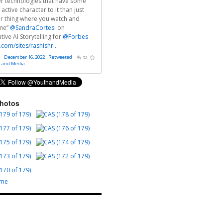
fer technologies that have some
 active character to it than just
r thing where you watch and
me”
@SandraCortesi
on
ive AI Storytelling for
@Forbes
.com/sites/rashishr…
 · December 16, 2022
·
Retweeted
h and Media
Photos
ome